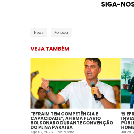
SIGA-NO
News
Política
VEJA TAMBÉM
“EFRAIM TEM COMPETÊNCIA E
🚨 EF
CAPACIDADE”, AFIRMA FLÁVIO
INVE
BOLSONARO DURANTE CONVENÇÃO
PÚBL
DO PL NA PARAÍBA
HOME
Ago 02, 2026
-
tafia brito
Jul 29,