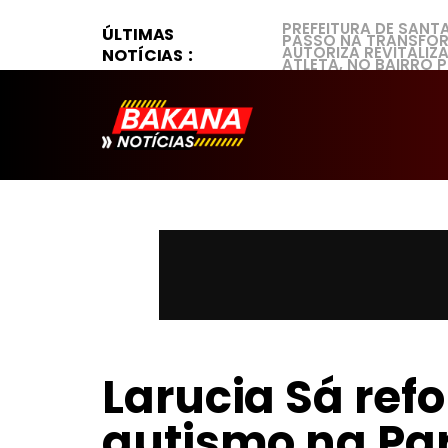
PREFEITURA DE SANT
ÚLTIMAS
PASSO NA TRANSFOR
AUTORIZA REVITALI
NOTÍCIAS
ATLETA, NO BAIRRO 
Larucia Sá ref
autismo na Par