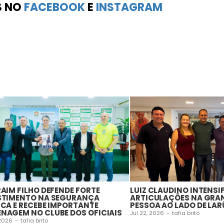
S NO
FACEBOOK
E
INSTAGRAM
RAIM FILHO DEFENDE FORTE
LUIZ CLAUDINO INTENSI
STIMENTO NA SEGURANÇA
ARTICULAÇÕES NA GRA
ICA E RECEBE IMPORTANTE
PESSOA AO LADO DE LAR
NAGEM NO CLUBE DOS OFICIAIS
Jul 22, 2026
-
tafia brito
 2026
-
tafia brito