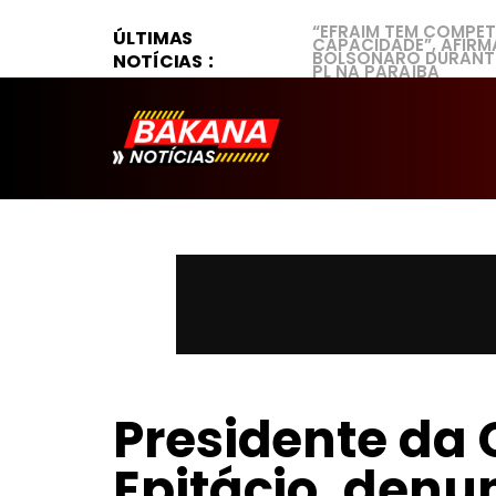
“EFRAIM TEM COMPET
ÚLTIMAS
CAPACIDADE”, AFIRM
BOLSONARO DURANT
NOTÍCIAS
PL NA PARAÍBA
Presidente da 
Epitácio, den