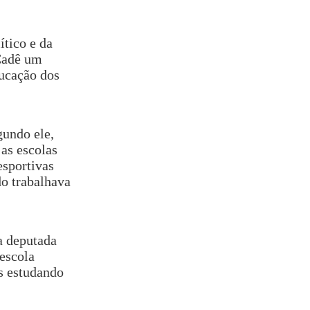
ítico e da
“Cadê um
ducação dos
gundo ele,
 as escolas
esportivas
o trabalhava
a deputada
escola
s estudando