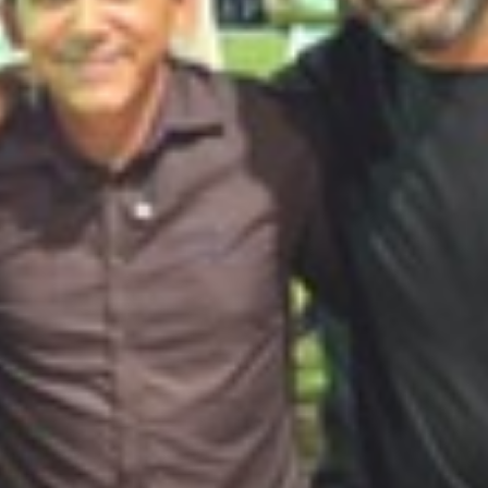
icipação para quem
es para encontrar
ercado de trabalho,
ão de empregos
dade. Outro tema
 foi o combate à
mulheres. O
 uma política que
ao crime, ampliação
cia,
autonomia
ar uma lei de sua
ao feminicídio,
acou a importância
o e do acesso ao
es vítimas de
precisa de
ara as mulheres,
para que elas
dência econômica a
sa e não ficar
o”, afirmou. Além
im protagonizou
s mais firmes do
espostas do grupo
ate com Lucas
 as medidas
s investigações
ograma Prato Cheio
s sobre integrantes
as investigações.
 o governador
 de concursados,
s da PB Saúde e
guardam
ussão econômica
Efraim questionar