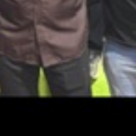
tados pelo governo
tica de
seada na atração
edução da
ia do ambiente de
de sua participação,
var para o debate
opostas para áreas
aíba. Segurança
aúde mais próxima
ssores em sala de
nalfabetismo,
l, liberdade
 de impostos,
s e proteção às
ntre os principais
s.