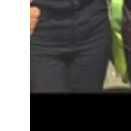
os números apresen
e defender uma polí
desenvolvimento ba
de investimentos, r
burocracia e melhor
negócios. Ao longo 
Efraim conseguiu le
uma agenda com pr
estratégicas da Par
para as famílias, s
da população, profe
aula, combate ao a
formação profissiona
econômica, redução
geração de emprego
mulheres estiveram e
pontos apresentado