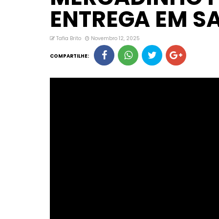
entre as principais
defendeu uma Paraí
ENTREGA EM SA
possam viver, trabal
filhos com tranquili
Paraíba que seja o 
se viver, que seja o
se trabalhar e que s
Tafia Brito
Novembro 12, 2025
para criar os nossos
declarou. Na saúde,
descentralização do
COMPARTILHE:
especializados, par
precise percorrer g
em busca de atendim
gente sair de um mo
onde o atendimento
grandes deslocamen
para uma saúde que
pessoas”, afirmou. 
lembrou sua atuaçã
recursos destinados
os R$ 20 milhões e
contribuíram para o
Metropolitano. Na ed
direto ao cobrar aqu
uma necessidade bá
dentro da sala de au
Lucas Ribeiro, afirmo
tudo, governador Rib
professor nas salas 
denúncia de uma m
sobre um estudante 
meses sem aulas de 
ampliou a discussão
desafios que conside
a educação paraiban
alfabetização na i
combater a evasão 
a formação dos jov