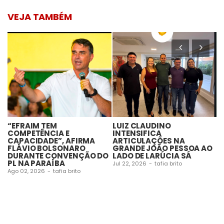
VEJA TAMBÉM
“EFRAIM TEM
LUIZ CLAUDINO
S
COMPETÊNCIA E
INTENSIFICA
B
CAPACIDADE”, AFIRMA
ARTICULAÇÕES NA
D
FLÁVIO BOLSONARO
GRANDE JOÃO PESSOA AO
C
DURANTE CONVENÇÃO DO
LADO DE LARÚCIA SÁ
P
PL NA PARAÍBA
D
Jul 22, 2026
-
tafia brito
I
Ago 02, 2026
-
tafia brito
N
Ju