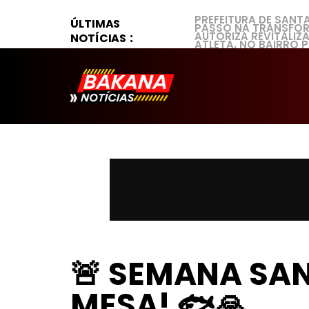
PREFEITURA DE SANT
ÚLTIMAS
PASSO NA TRANSFOR
AUTORIZA REVITALI
NOTÍCIAS
ATLETA, NO BAIRRO 
🚨 SEMANA SA
MESA! 🐟🙏