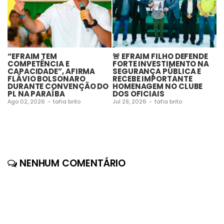
“EFRAIM TEM
🚨 EFRAIM FILHO DEFENDE
L
COMPETÊNCIA E
FORTE INVESTIMENTO NA
I
CAPACIDADE”, AFIRMA
SEGURANÇA PÚBLICA E
A
FLÁVIO BOLSONARO
RECEBE IMPORTANTE
G
DURANTE CONVENÇÃO DO
HOMENAGEM NO CLUBE
L
PL NA PARAÍBA
DOS OFICIAIS
Ju
Ago 02, 2026
-
tafia brito
Jul 29, 2026
-
tafia brito
NENHUM COMENTÁRIO