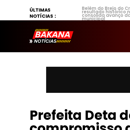
Belém do Brejo do C
ÚLTIMAS
resultado histórico 
consolida avanço d
NOTÍCIAS
municipal
Prefeita Deta 
compromisso d