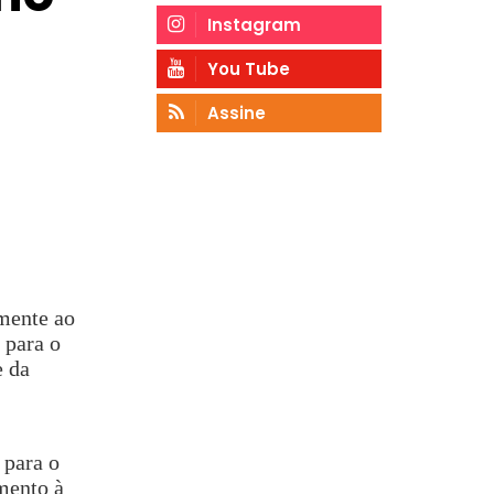
Instagram
You Tube
Assine
amente ao
 para o
e da
 para o
mento à