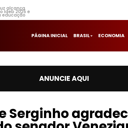
ruz alcança
no Ideb 2025 e
a educação
PÁGINA INICIAL
BRASIL
ECONOMIA
ANUNCIE AQUI
de Serginho agrade
o senador Venezia