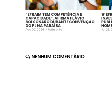
“EFRAIM TEM COMPETÊNCIA E
🚨 EF
CAPACIDADE”, AFIRMA FLÁVIO
INVE
BOLSONARO DURANTE CONVENÇÃO
PÚBL
DO PL NA PARAÍBA
HOME
Ago 02, 2026
-
tafia brito
Jul 29,
NENHUM COMENTÁRIO