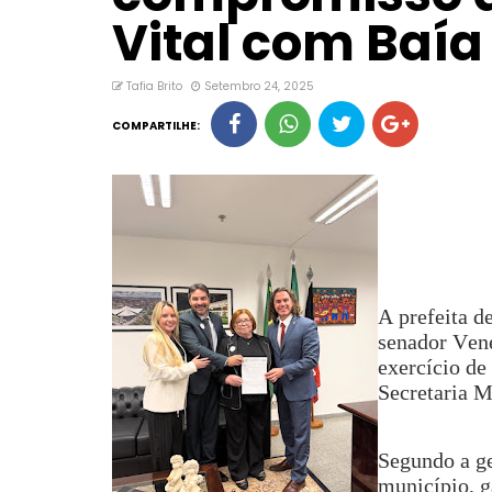
Vital com Baía
Tafia Brito
Setembro 24, 2025
COMPARTILHE:
A prefeita d
senador Vene
exercício de
Secretaria M
Segundo a ge
município, g